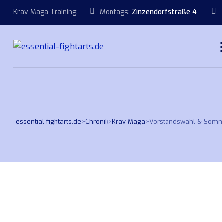
Krav Maga Training:
Montags:
Zinzendorfstraße 4
essential-fightarts.de
>
Chronik
>
Krav Maga
>
Vorstandswahl & Somm