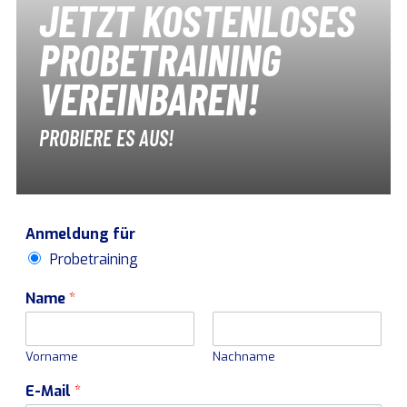
JETZT KOSTENLOSES
PROBETRAINING
VEREINBAREN!
PROBIERE ES AUS!
Anmeldung für
Probetraining
Name
*
Vorname
Nachname
E-Mail
*